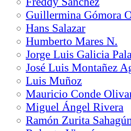
Freddy Sánchez
Guillermina Gómora 
Hans Salazar
Humberto Mares N.
Jorge Luis Galicia Pal
José Luis Montañez Ag
Luis Muñoz
Mauricio Conde Oliva
Miguel Ángel Rivera
Ramón Zurita Sahagú