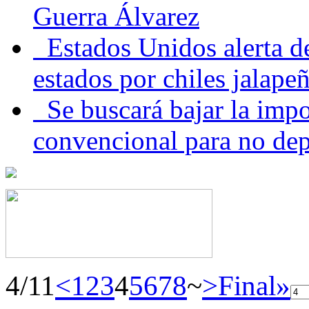
Guerra Álvarez
Estados Unidos alerta de
estados por chiles jala
Se buscará bajar la impo
convencional para no dep
4/11
<
1
2
3
4
5
6
7
8
~
>
Final»