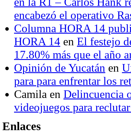
en la R1 – Carlos Hank r
encabezó el operativo Ras
Columna HORA 14 public
HORA 14
en
El festejo 
17.80% más que el año 
Opinión de Yucatán
en
U
para para enfrentar los re
Camila
en
Delincuencia o
videojuegos para recluta
Enlaces