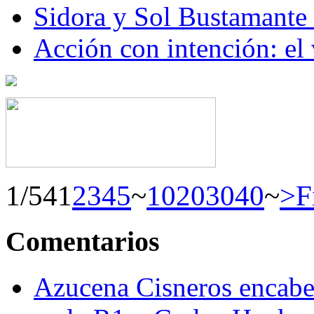
Sidora y Sol Bustamante
Acción con intención: el
1/54
1
2
3
4
5
~
10
20
30
40
~
>
F
Comentarios
Azucena Cisneros encabez