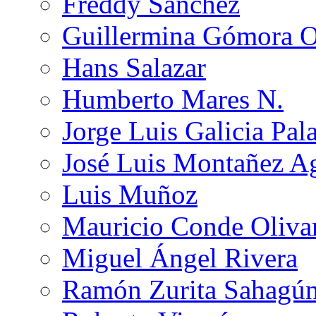
Freddy Sánchez
Guillermina Gómora 
Hans Salazar
Humberto Mares N.
Jorge Luis Galicia Pal
José Luis Montañez Ag
Luis Muñoz
Mauricio Conde Oliva
Miguel Ángel Rivera
Ramón Zurita Sahagú