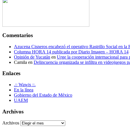
Comentarios
Azucena Cisneros encabezó el operativo Rastrillo Social en la
Columna HORA 14 publicada por Diario Imagen – HORA 14
Opinión de Yucatán
en
Urge la cooperación internacional para p
Camila
en
Delincuencia organizada se infiltra en videojuegos p
Enlaces
.:: Wawis ::.
En la línea
Gobierno del Estado de México
UAEM
Archivos
Archivos