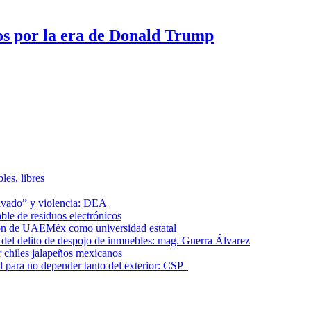
os por la era de Donald Trump
les, libres
lavado” y violencia: DEA
le de residuos electrónicos
ción de UAEMéx como universidad estatal
el delito de despojo de inmuebles: mag. Guerra Álvarez
r chiles jalapeños mexicanos
l para no depender tanto del exterior: CSP