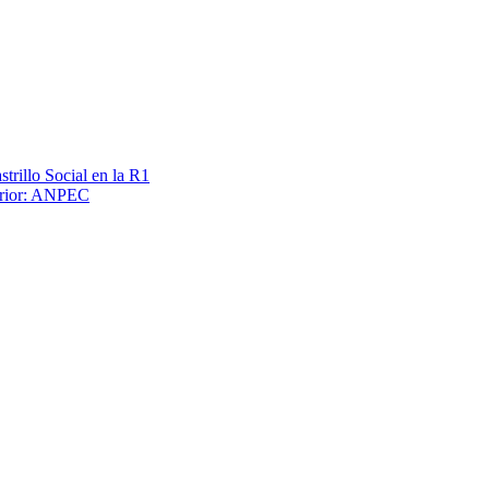
trillo Social en la R1
terior: ANPEC