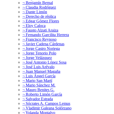
¬ Benjamín Bernal
¬ Claudia Rodríguez
¬ Dante Limón
¬ Derecho de réplica
¬ Edgar Gómez Flores
¬ Eloy Caloca
¬ Fausto Alzati Araiza
¬ Fernando Garcilita Herrera
¬ Francisco Reynoso
¬ Javier Cadena Cárdenas
¬ Jorge Castro Noriega
¬ Jorge Tenorio Polo
¬ Jorge Velázquez
¬ José Antonio López Sosa
¬ José Luis Arévalo
¬ Juan Manuel Magaña
¬ Luis Ángel García
¬ Mario San Martí
¬ Mario Sánchez M.
¬ Mauro Benites G.
¬ Roberto Limón García
¬ Salvador Estrada
¬ Sócrates A. Campos Lemus
¬ Vladimir Galeana Solórzano
¬ Yolanda Montalvo