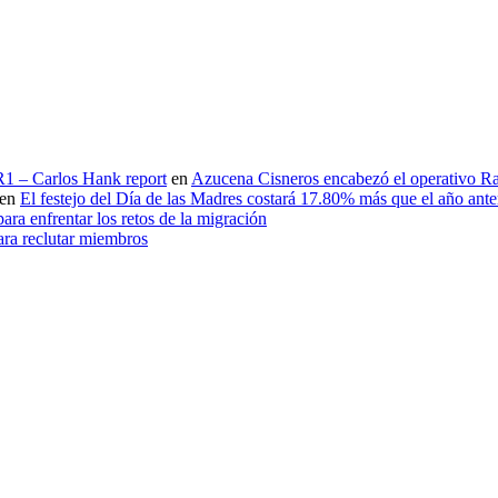
 R1 – Carlos Hank report
en
Azucena Cisneros encabezó el operativo Ras
en
El festejo del Día de las Madres costará 17.80% más que el año an
ara enfrentar los retos de la migración
ara reclutar miembros