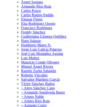
Ángel Soriano
Armando Ríos Ruiz
Carlos Pozos
Carlos Ramos Padilla
Eleazar Flores
Elsa Rodríguez Osorio
Francisco Rodríguez
Freddy Sánchez
Guillermina Gómora Ordóñez
Hans Salazar
Humberto Mares N.
Jorge Luis Galicia Palacios
José Luis Montañez Aguilar
Luis Muñoz
Mauricio Conde Olivares
Miguel Ángel Rivera
Ramón Zurita Sahagún
Roberto Vizcaíno
Salvador Martínez García
Víctor Sánchez Baños
¬ Alejo Sánchez Cano
¬ Armando Sepúlveda Ibarra
¬ Arturo Nahle
¬ Arturo Ríos Ruiz
¬ Augusto Corro