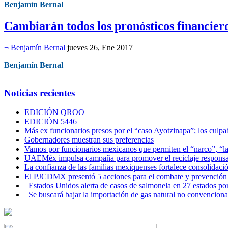
Benjamín Bernal
Cambiarán todos los pronósticos financier
¬ Benjamín Bernal
jueves 26, Ene 2017
Benjamín Bernal
Noticias recientes
EDICIÓN QROO
EDICIÓN 5446
Más ex funcionarios presos por el “caso Ayotzinapa”; los culpab
Gobernadores muestran sus preferencias
Vamos por funcionarios mexicanos que permiten el “narco”, “
UAEMéx impulsa campaña para promover el reciclaje responsab
La confianza de las familias mexiquenses fortalece consolida
El PJCDMX presentó 5 acciones para el combate y prevención d
Estados Unidos alerta de casos de salmonela en 27 estados po
Se buscará bajar la importación de gas natural no convenciona