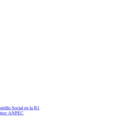
trillo Social en la R1
terior: ANPEC