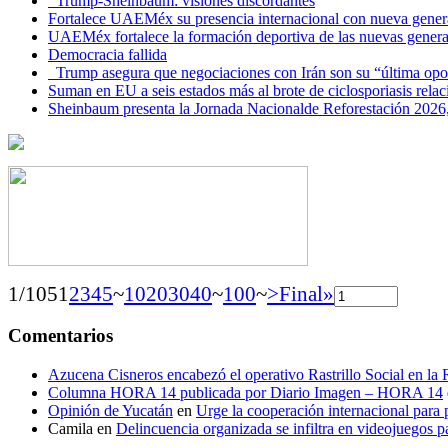
Trump-Sheinbaum: visiones discordantes
Fortalece UAEMéx su presencia internacional con nueva genera
UAEMéx fortalece la formación deportiva de las nuevas gener
Democracia fallida
Trump asegura que negociaciones con Irán son su “última opo
Suman en EU a seis estados más al brote de ciclosporiasis rel
Sheinbaum presenta la Jornada Nacionalde Reforestación 2026,
1/105
1
2
3
4
5
~
10
20
30
40
~
100
~
>
Final»
Comentarios
Azucena Cisneros encabezó el operativo Rastrillo Social en la
Columna HORA 14 publicada por Diario Imagen – HORA 14
Opinión de Yucatán
en
Urge la cooperación internacional para p
Camila
en
Delincuencia organizada se infiltra en videojuegos p