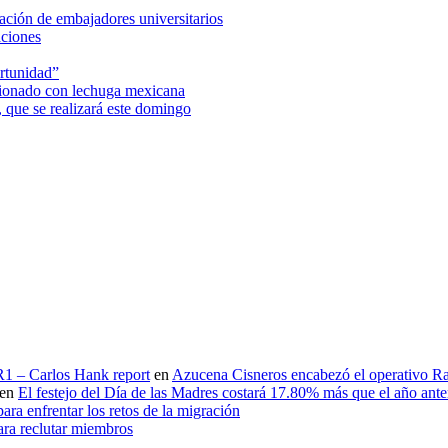
ción de embajadores universitarios
aciones
rtunidad”
acionado con lechuga mexicana
 que se realizará este domingo
 R1 – Carlos Hank report
en
Azucena Cisneros encabezó el operativo Ras
en
El festejo del Día de las Madres costará 17.80% más que el año an
ara enfrentar los retos de la migración
ara reclutar miembros