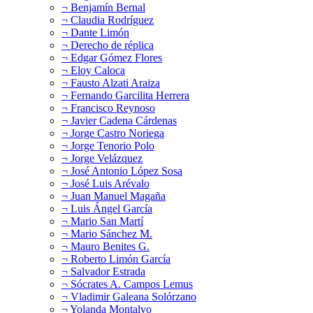
¬ Benjamín Bernal
¬ Claudia Rodríguez
¬ Dante Limón
¬ Derecho de réplica
¬ Edgar Gómez Flores
¬ Eloy Caloca
¬ Fausto Alzati Araiza
¬ Fernando Garcilita Herrera
¬ Francisco Reynoso
¬ Javier Cadena Cárdenas
¬ Jorge Castro Noriega
¬ Jorge Tenorio Polo
¬ Jorge Velázquez
¬ José Antonio López Sosa
¬ José Luis Arévalo
¬ Juan Manuel Magaña
¬ Luis Ángel García
¬ Mario San Martí
¬ Mario Sánchez M.
¬ Mauro Benites G.
¬ Roberto Limón García
¬ Salvador Estrada
¬ Sócrates A. Campos Lemus
¬ Vladimir Galeana Solórzano
¬ Yolanda Montalvo