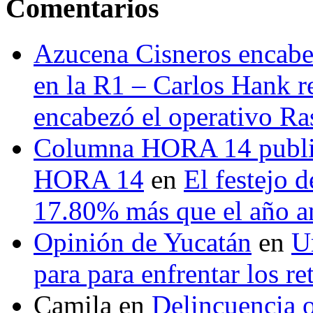
Comentarios
Azucena Cisneros encabez
en la R1 – Carlos Hank r
encabezó el operativo Ras
Columna HORA 14 public
HORA 14
en
El festejo 
17.80% más que el año 
Opinión de Yucatán
en
U
para para enfrentar los re
Camila
en
Delincuencia o