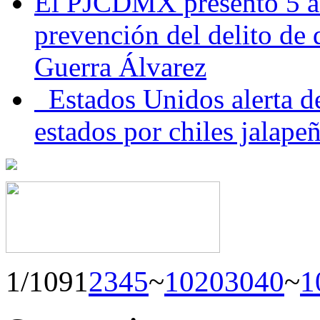
El PJCDMX presentó 5 ac
prevención del delito de
Guerra Álvarez
Estados Unidos alerta de
estados por chiles jala
1/109
1
2
3
4
5
~
10
20
30
40
~
1