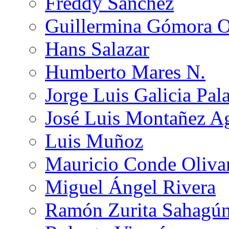
Freddy Sánchez
Guillermina Gómora 
Hans Salazar
Humberto Mares N.
Jorge Luis Galicia Pal
José Luis Montañez Ag
Luis Muñoz
Mauricio Conde Oliva
Miguel Ángel Rivera
Ramón Zurita Sahagú