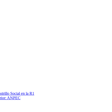
trillo Social en la R1
terior: ANPEC