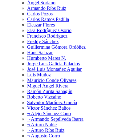
Ángel Soriano
Armando Ríos Ruiz
Carlos Pozos
Carlos Ramos Padilla
Eleazar Flores
Elsa Rodríguez Osorio
Francisco Rodríguez
Freddy Sánchez
Guillermina Gómora Ordóñez
Hans Salazar
Humberto Mares N.
Jorge Luis Galicia Palacios
José Luis Montañez Aguilar
Luis Muñoz
Mauricio Conde Olivares
Miguel Ángel Rivera
Ramón Zurita Sahagún
Roberto Vizcaíno
Salvador Martínez García
Víctor Sánchez Baños
¬ Alejo Sánchez Cano
¬ Armando Sepúlveda Ibarra
¬ Arturo Nahle
¬ Arturo Ríos Ruiz
¬ Augusto Corro