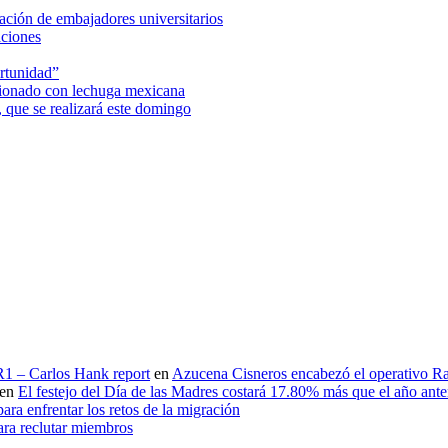
ción de embajadores universitarios
aciones
rtunidad”
acionado con lechuga mexicana
 que se realizará este domingo
 R1 – Carlos Hank report
en
Azucena Cisneros encabezó el operativo Ras
en
El festejo del Día de las Madres costará 17.80% más que el año an
ara enfrentar los retos de la migración
ara reclutar miembros