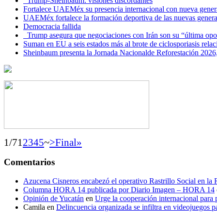
Trump-Sheinbaum: visiones discordantes
Fortalece UAEMéx su presencia internacional con nueva genera
UAEMéx fortalece la formación deportiva de las nuevas gener
Democracia fallida
Trump asegura que negociaciones con Irán son su “última opo
Suman en EU a seis estados más al brote de ciclosporiasis rel
Sheinbaum presenta la Jornada Nacionalde Reforestación 2026,
1/7
1
2
3
4
5
~
>
Final»
Comentarios
Azucena Cisneros encabezó el operativo Rastrillo Social en la
Columna HORA 14 publicada por Diario Imagen – HORA 14
Opinión de Yucatán
en
Urge la cooperación internacional para p
Camila
en
Delincuencia organizada se infiltra en videojuegos p