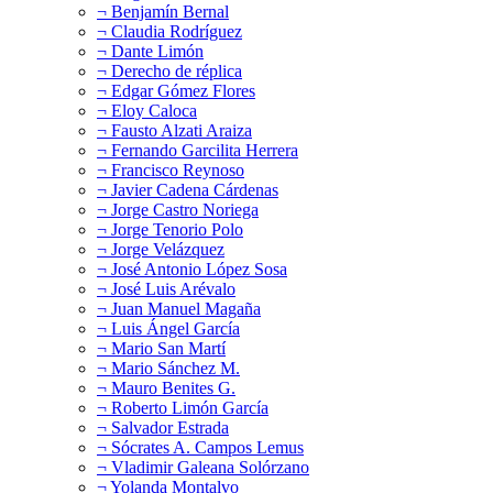
¬ Benjamín Bernal
¬ Claudia Rodríguez
¬ Dante Limón
¬ Derecho de réplica
¬ Edgar Gómez Flores
¬ Eloy Caloca
¬ Fausto Alzati Araiza
¬ Fernando Garcilita Herrera
¬ Francisco Reynoso
¬ Javier Cadena Cárdenas
¬ Jorge Castro Noriega
¬ Jorge Tenorio Polo
¬ Jorge Velázquez
¬ José Antonio López Sosa
¬ José Luis Arévalo
¬ Juan Manuel Magaña
¬ Luis Ángel García
¬ Mario San Martí
¬ Mario Sánchez M.
¬ Mauro Benites G.
¬ Roberto Limón García
¬ Salvador Estrada
¬ Sócrates A. Campos Lemus
¬ Vladimir Galeana Solórzano
¬ Yolanda Montalvo