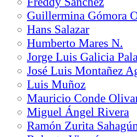
Freddy Sánchez
Guillermina Gómora 
Hans Salazar
Humberto Mares N.
Jorge Luis Galicia Pal
José Luis Montañez Ag
Luis Muñoz
Mauricio Conde Oliva
Miguel Ángel Rivera
Ramón Zurita Sahagú