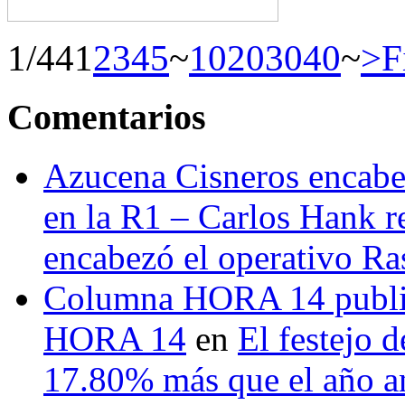
1/44
1
2
3
4
5
~
10
20
30
40
~
>
F
Comentarios
Azucena Cisneros encabez
en la R1 – Carlos Hank r
encabezó el operativo Ras
Columna HORA 14 public
HORA 14
en
El festejo 
17.80% más que el año 