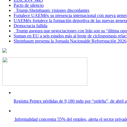
EDICIÓN 5445
Pacto de silencio
Trump-Sheinbaum: visiones discordantes
Fortalece UAEMéx su presencia internacional con nueva genera
UAEMéx fortalece la formación deportiva de las nuevas gener
Democracia fallida
Trump asegura que negociaciones con Irán son su “última opo
Suman en EU a seis estados más al brote de ciclosporiasis rel
Sheinbaum presenta la Jornada Nacionalde Reforestación 2026,
Registra Pemex pérdidas de 9,180 mdp por “ordeña”, de abril a
Informalidad concentra 55% del empleo, alerta el sector privad