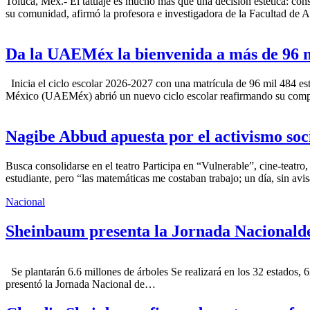
Toluca, Méx.- El tatuaje es mucho más que una decisión estética: cons
su comunidad, afirmó la profesora e investigadora de la Facultad d
Da la UAEMéx la bienvenida a más de 96 m
Inicia el ciclo escolar 2026-2027 con una matrícula de 96 mil 484 e
México (UAEMéx) abrió un nuevo ciclo escolar reafirmando su com
Nagibe Abbud apuesta por el activismo soc
Busca consolidarse en el teatro Participa en “Vulnerable”, cine-teatr
estudiante, pero “las matemáticas me costaban trabajo; un día, sin avi
Nacional
Sheinbaum presenta la Jornada Nacionalde 
Se plantarán 6.6 millones de árboles Se realizará en los 32 estados,
presentó la Jornada Nacional de…