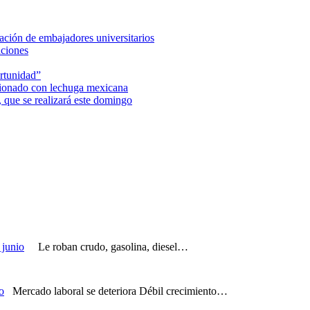
ción de embajadores universitarios
aciones
rtunidad”
acionado con lechuga mexicana
 que se realizará este domingo
 junio
Le roban crudo, gasolina, diesel…
o
Mercado laboral se deteriora Débil crecimiento…