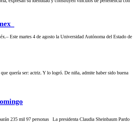
oria, expresan su identidad y construyen vínculos de pertenencia con
domex
 Méx.– Este martes 4 de agosto la Universidad Autónoma del Estado de
que quería ser: actriz. Y lo logró. De niña, admite haber sido buena
 domingo
ticiparán 235 mil 97 personas La presidenta Claudia Sheinbaum Pardo