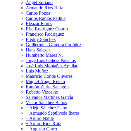
Ángel Soriano
Armando Ríos Ruiz
Carlos Pozos
Carlos Ramos Padilla
Eleazar Flores
Elsa Rodríguez Osorio
Francisco Rodríguez
Freddy Sánchez
Guillermina Gómora Ordóñez
Hans Salazar
Humberto Mares N.
Jorge Luis Galicia Palacios
José Luis Montañez Aguilar
Luis Muñoz
Mauricio Conde Olivares
Miguel Ángel Rivera
Ramón Zurita Sahagún
Roberto Vizcaíno
Salvador Martínez García
Víctor Sánchez Baños
¬ Alejo Sánchez Cano
¬ Armando Sepúlveda Ibarra
¬ Arturo Nahle
¬ Arturo Ríos Ruiz
¬ Augusto Corro