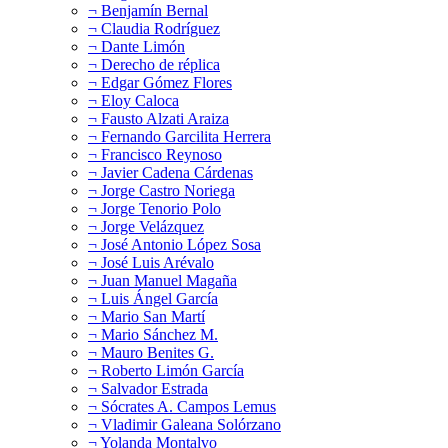
¬ Benjamín Bernal
¬ Claudia Rodríguez
¬ Dante Limón
¬ Derecho de réplica
¬ Edgar Gómez Flores
¬ Eloy Caloca
¬ Fausto Alzati Araiza
¬ Fernando Garcilita Herrera
¬ Francisco Reynoso
¬ Javier Cadena Cárdenas
¬ Jorge Castro Noriega
¬ Jorge Tenorio Polo
¬ Jorge Velázquez
¬ José Antonio López Sosa
¬ José Luis Arévalo
¬ Juan Manuel Magaña
¬ Luis Ángel García
¬ Mario San Martí
¬ Mario Sánchez M.
¬ Mauro Benites G.
¬ Roberto Limón García
¬ Salvador Estrada
¬ Sócrates A. Campos Lemus
¬ Vladimir Galeana Solórzano
¬ Yolanda Montalvo