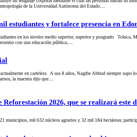
tituye un lenguaje corporal mediante el cual las personas narran su hist
e Antropología de la Universidad Autónoma del Estado…
il estudiantes y fortalece presencia en E
studiantes en los niveles medio superior, superior y posgrado Toluca,
promiso con una educación pública,…
ial
o, actualmente en cartelera A sus 8 años, Nagibe Abbud siempre supo lo 
sarnos, la maestra dijo que…
Reforestación 2026, que se realizará este
 621 municipios, mil 632 núcleos agrarios y 32 mil 184 hectáreas; par