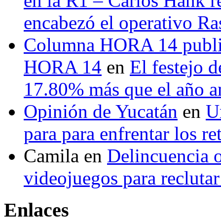
en la R1 – Carlos Hank r
encabezó el operativo Ras
Columna HORA 14 public
HORA 14
en
El festejo 
17.80% más que el año 
Opinión de Yucatán
en
U
para para enfrentar los re
Camila
en
Delincuencia o
videojuegos para recluta
Enlaces