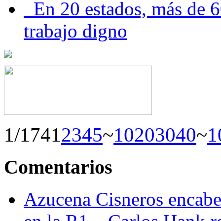
En 20 estados, más de 6
trabajo digno
1/174
1
2
3
4
5
~
10
20
30
40
~
1
Comentarios
Azucena Cisneros encabez