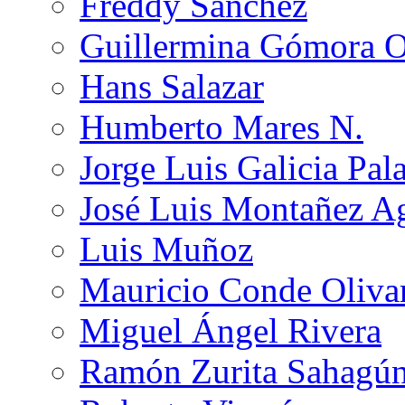
Freddy Sánchez
Guillermina Gómora 
Hans Salazar
Humberto Mares N.
Jorge Luis Galicia Pal
José Luis Montañez Ag
Luis Muñoz
Mauricio Conde Oliva
Miguel Ángel Rivera
Ramón Zurita Sahagú