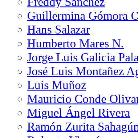
Freddy Sánchez
Guillermina Gómora 
Hans Salazar
Humberto Mares N.
Jorge Luis Galicia Pal
José Luis Montañez Ag
Luis Muñoz
Mauricio Conde Oliva
Miguel Ángel Rivera
Ramón Zurita Sahagú