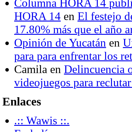
Columna HORA 14 public
HORA 14
en
El festejo 
17.80% más que el año 
Opinión de Yucatán
en
U
para para enfrentar los re
Camila
en
Delincuencia o
videojuegos para recluta
Enlaces
.:: Wawis ::.