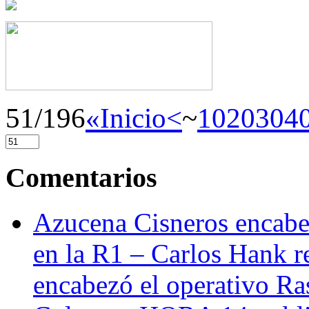
51/196
«Inicio
<
~
10
20
30
4
Comentarios
Azucena Cisneros encabez
en la R1 – Carlos Hank r
encabezó el operativo Ras