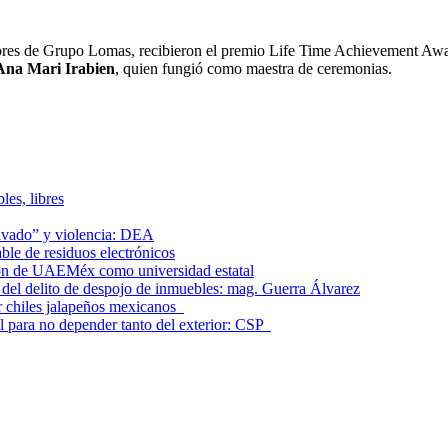
ores de Grupo Lomas, recibieron el premio Life Time Achievement Aw
Ana Mari Irabien
, quien fungió como maestra de ceremonias.
les, libres
lavado” y violencia: DEA
le de residuos electrónicos
ción de UAEMéx como universidad estatal
el delito de despojo de inmuebles: mag. Guerra Álvarez
r chiles jalapeños mexicanos
l para no depender tanto del exterior: CSP