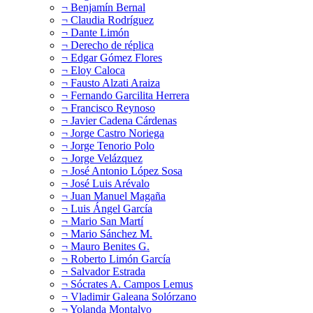
¬ Benjamín Bernal
¬ Claudia Rodríguez
¬ Dante Limón
¬ Derecho de réplica
¬ Edgar Gómez Flores
¬ Eloy Caloca
¬ Fausto Alzati Araiza
¬ Fernando Garcilita Herrera
¬ Francisco Reynoso
¬ Javier Cadena Cárdenas
¬ Jorge Castro Noriega
¬ Jorge Tenorio Polo
¬ Jorge Velázquez
¬ José Antonio López Sosa
¬ José Luis Arévalo
¬ Juan Manuel Magaña
¬ Luis Ángel García
¬ Mario San Martí
¬ Mario Sánchez M.
¬ Mauro Benites G.
¬ Roberto Limón García
¬ Salvador Estrada
¬ Sócrates A. Campos Lemus
¬ Vladimir Galeana Solórzano
¬ Yolanda Montalvo