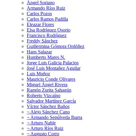
Ángel Soriano
Armando Ríos Ruiz
Carlos Pozos
Carlos Ramos Padilla
Eleazar Flores
Elsa Rodríguez Osorio
Francisco Rodríguez
Freddy Sánchez
Guillermina Gómora Ordóñez
Hans Salazar
Humberto Mares N.
Jorge Luis Galicia Palacios
José Luis Montañez Aguilar
Luis Muñoz
Mauricio Conde Olivares
Miguel Ángel Rivera
Ramón Zurita Sahagún
Roberto Vizcaíno
Salvador Martínez García
Víctor Sánchez Baños
¬ Alejo Sánchez Cano
¬ Armando Sepúlveda Ibarra
¬ Arturo Nahle
¬ Arturo Ríos Ruiz
¬ Augusto Corro