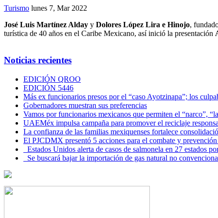
Turismo
lunes 7, Mar 2022
José Luis Martínez Alday
y
Dolores López Lira e Hinojo
, fundad
turística de 40 años en el Caribe Mexicano, así inició la presentación
Noticias recientes
EDICIÓN QROO
EDICIÓN 5446
Más ex funcionarios presos por el “caso Ayotzinapa”; los culpab
Gobernadores muestran sus preferencias
Vamos por funcionarios mexicanos que permiten el “narco”, “
UAEMéx impulsa campaña para promover el reciclaje responsab
La confianza de las familias mexiquenses fortalece consolida
El PJCDMX presentó 5 acciones para el combate y prevención d
Estados Unidos alerta de casos de salmonela en 27 estados po
Se buscará bajar la importación de gas natural no convenciona