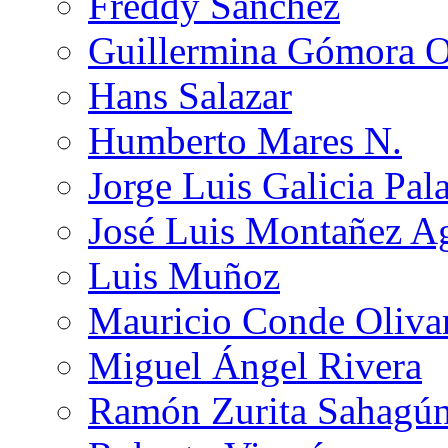
Freddy Sánchez
Guillermina Gómora 
Hans Salazar
Humberto Mares N.
Jorge Luis Galicia Pal
José Luis Montañez Ag
Luis Muñoz
Mauricio Conde Oliva
Miguel Ángel Rivera
Ramón Zurita Sahagú