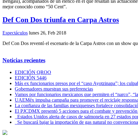
Bengasi), acompañados de un elenco en el que resaltan las actuacione
mejor conocido como “50 Cent”.
Def Con Dos triunfa en Carpa Astros
Espectáculos
lunes 26, Feb 2018
Def Con Dos reventó el escenario de la Carpa Astros con un show que s
Noticias recientes
EDICIÓN QROO
EDICIÓN 5446
Más ex funcionarios presos por el “caso Ayotzinapa”; los culpab
Gobernadores muestran sus preferencias
Vamos por funcionarios mexicanos que permiten el “narco”, “
UAEMéx impulsa campaña para promover el reciclaje responsab
La confianza de las familias mexiquenses fortalece consolida
El PJCDMX presentó 5 acciones para el combate y prevención d
Estados Unidos alerta de casos de salmonela en 27 estados po
Se buscará bajar la importación de gas natural no convenciona