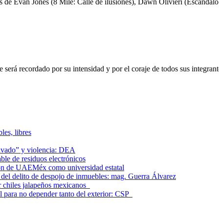
s de Evan Jones (8 Mile: Calle de ilusiones), Dawn Olivieri (Escándalo 
erá recordado por su intensidad y por el coraje de todos sus integrantes
les, libres
lavado” y violencia: DEA
le de residuos electrónicos
ción de UAEMéx como universidad estatal
el delito de despojo de inmuebles: mag. Guerra Álvarez
r chiles jalapeños mexicanos
l para no depender tanto del exterior: CSP