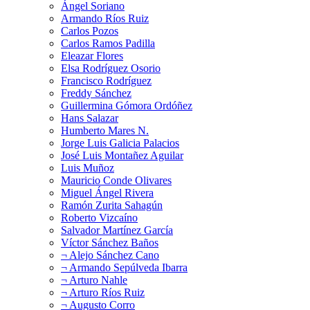
Ángel Soriano
Armando Ríos Ruiz
Carlos Pozos
Carlos Ramos Padilla
Eleazar Flores
Elsa Rodríguez Osorio
Francisco Rodríguez
Freddy Sánchez
Guillermina Gómora Ordóñez
Hans Salazar
Humberto Mares N.
Jorge Luis Galicia Palacios
José Luis Montañez Aguilar
Luis Muñoz
Mauricio Conde Olivares
Miguel Ángel Rivera
Ramón Zurita Sahagún
Roberto Vizcaíno
Salvador Martínez García
Víctor Sánchez Baños
¬ Alejo Sánchez Cano
¬ Armando Sepúlveda Ibarra
¬ Arturo Nahle
¬ Arturo Ríos Ruiz
¬ Augusto Corro