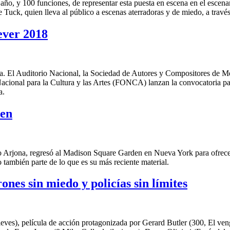
año, y 100 funciones, de representar esta puesta en escena en el escen
e Tuck, quien lleva al público a escenas aterradoras y de miedo, a través
ever 2018
linea. El Auditorio Nacional, la Sociedad de Autores y Compositores d
Nacional para la Cultura y las Artes (FONCA) lanzan la convocatoria par
a.
den
rdo Arjona, regresó al Madison Square Garden en Nueva York para ofrec
o también parte de lo que es su más reciente material.
ones sin miedo y policías sin límites
eves), película de acción protagonizada por Gerard Butler (300, El ven