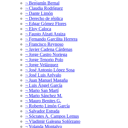
¬ Benjamín Bernal
¬ Claudia Rodríguez
¬ Dante Limón
¬ Derecho de réplica
¬ Edgar Gómez Flores
¬ Eloy Caloca
¬ Fausto Alzati Araiza
¬ Fernando Garcilita Herrera
¬ Francisco Reynoso
¬ Javier Cadena Cárdenas
¬ Jorge Castro Noriega
¬ Jorge Tenorio Polo
¬ Jorge Velázquez
¬ José Antonio López Sosa
¬ José Luis Arévalo
¬ Juan Manuel Magaña
¬ Luis Ángel García
¬ Mario San Martí
¬ Mario Sánchez M.
¬ Mauro Benites G.
¬ Roberto Limón García
¬ Salvador Estrada
¬ Sócrates A. Campos Lemus
¬ Vladimir Galeana Solórzano
¬ Yolanda Montalvo