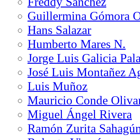
Freddy Sánchez
Guillermina Gómora 
Hans Salazar
Humberto Mares N.
Jorge Luis Galicia Pal
José Luis Montañez Ag
Luis Muñoz
Mauricio Conde Oliva
Miguel Ángel Rivera
Ramón Zurita Sahagú