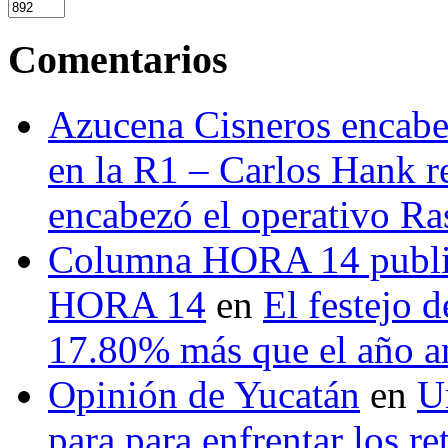
Comentarios
Azucena Cisneros encabez
en la R1 – Carlos Hank r
encabezó el operativo Ras
Columna HORA 14 public
HORA 14
en
El festejo 
17.80% más que el año 
Opinión de Yucatán
en
U
para para enfrentar los re