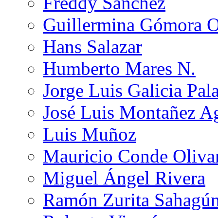
Freddy Sánchez
Guillermina Gómora 
Hans Salazar
Humberto Mares N.
Jorge Luis Galicia Pal
José Luis Montañez Ag
Luis Muñoz
Mauricio Conde Oliva
Miguel Ángel Rivera
Ramón Zurita Sahagú