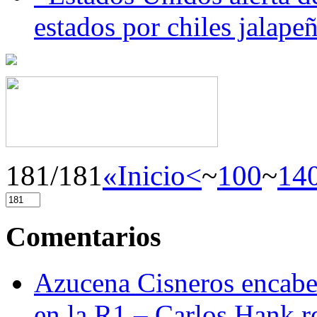
estados por chiles jala
181/181
«Inicio
<
~
100
~
14
Comentarios
Azucena Cisneros encabez
en la R1 – Carlos Hank r