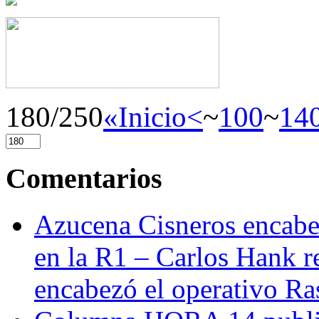
180/250
«Inicio
<
~
100
~
14
Comentarios
Azucena Cisneros encabez
en la R1 – Carlos Hank r
encabezó el operativo Ras