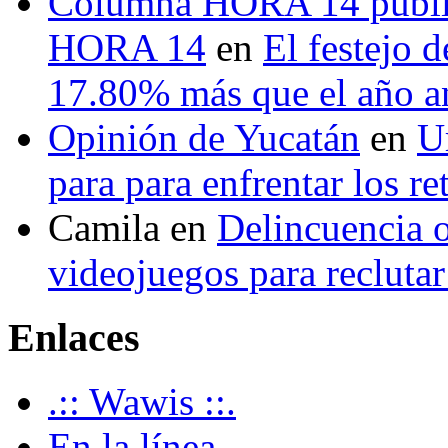
Columna HORA 14 public
HORA 14
en
El festejo 
17.80% más que el año 
Opinión de Yucatán
en
U
para para enfrentar los re
Camila
en
Delincuencia o
videojuegos para recluta
Enlaces
.:: Wawis ::.
En la línea