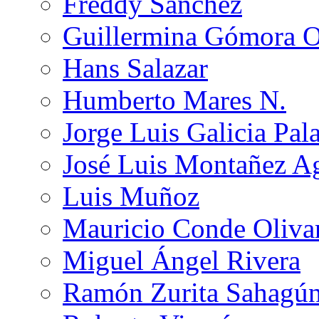
Freddy Sánchez
Guillermina Gómora 
Hans Salazar
Humberto Mares N.
Jorge Luis Galicia Pal
José Luis Montañez Ag
Luis Muñoz
Mauricio Conde Oliva
Miguel Ángel Rivera
Ramón Zurita Sahagú