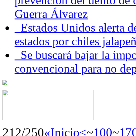
prevención del delito de
Guerra Álvarez
Estados Unidos alerta de
estados por chiles jala
Se buscará bajar la impo
convencional para no dep
212/250
«Inicio
<
~
100
~
17