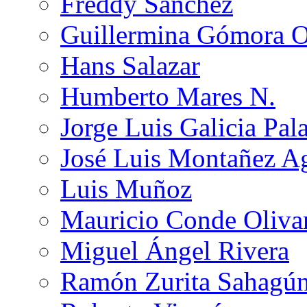
Freddy Sánchez
Guillermina Gómora 
Hans Salazar
Humberto Mares N.
Jorge Luis Galicia Pal
José Luis Montañez Ag
Luis Muñoz
Mauricio Conde Oliva
Miguel Ángel Rivera
Ramón Zurita Sahagú