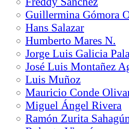
Freddy Sánchez
Guillermina Gómora 
Hans Salazar
Humberto Mares N.
Jorge Luis Galicia Pal
José Luis Montañez Ag
Luis Muñoz
Mauricio Conde Oliva
Miguel Ángel Rivera
Ramón Zurita Sahagú