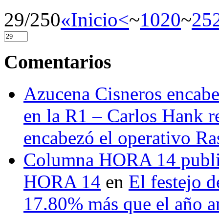
29/250
«Inicio
<
~
10
20
~
25
Comentarios
Azucena Cisneros encabez
en la R1 – Carlos Hank r
encabezó el operativo Ras
Columna HORA 14 public
HORA 14
en
El festejo 
17.80% más que el año 