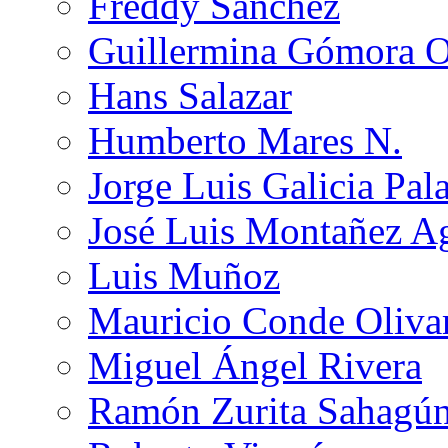
Freddy Sánchez
Guillermina Gómora 
Hans Salazar
Humberto Mares N.
Jorge Luis Galicia Pal
José Luis Montañez Ag
Luis Muñoz
Mauricio Conde Oliva
Miguel Ángel Rivera
Ramón Zurita Sahagú