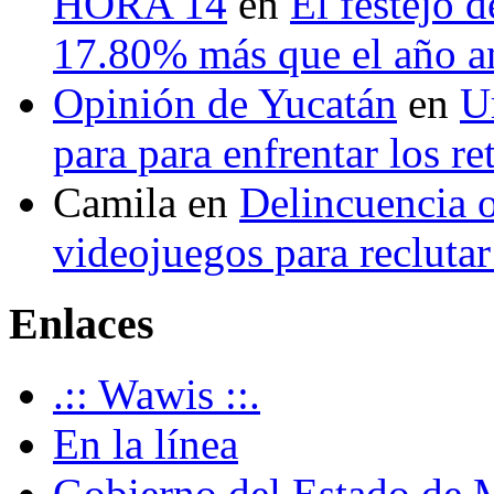
HORA 14
en
El festejo 
17.80% más que el año 
Opinión de Yucatán
en
U
para para enfrentar los re
Camila
en
Delincuencia o
videojuegos para recluta
Enlaces
.:: Wawis ::.
En la línea
Gobierno del Estado de 