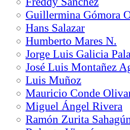
Freddy Sánchez
Guillermina Gómora 
Hans Salazar
Humberto Mares N.
Jorge Luis Galicia Pal
José Luis Montañez Ag
Luis Muñoz
Mauricio Conde Oliva
Miguel Ángel Rivera
Ramón Zurita Sahagú