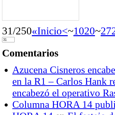
31/250
«Inicio
<
~
10
20
~
27
Comentarios
Azucena Cisneros encabez
en la R1 – Carlos Hank r
encabezó el operativo Ras
Columna HORA 14 public