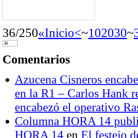
36/250
«Inicio
<
~
10
20
30
~
Comentarios
Azucena Cisneros encabez
en la R1 – Carlos Hank r
encabezó el operativo Ras
Columna HORA 14 public
HORA 14
en
El festejo 