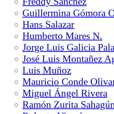
Freddy Sánchez
Guillermina Gómora 
Hans Salazar
Humberto Mares N.
Jorge Luis Galicia Pal
José Luis Montañez Ag
Luis Muñoz
Mauricio Conde Oliva
Miguel Ángel Rivera
Ramón Zurita Sahagú