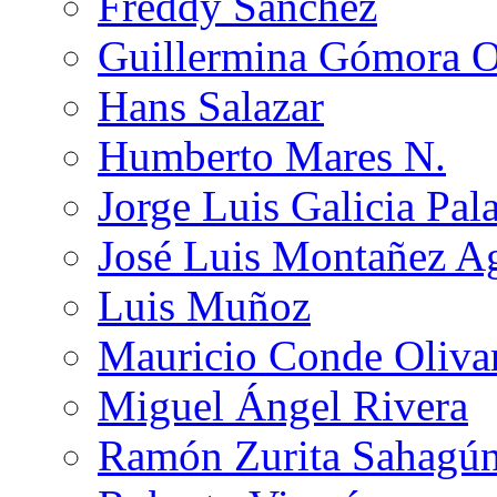
Freddy Sánchez
Guillermina Gómora 
Hans Salazar
Humberto Mares N.
Jorge Luis Galicia Pal
José Luis Montañez Ag
Luis Muñoz
Mauricio Conde Oliva
Miguel Ángel Rivera
Ramón Zurita Sahagú