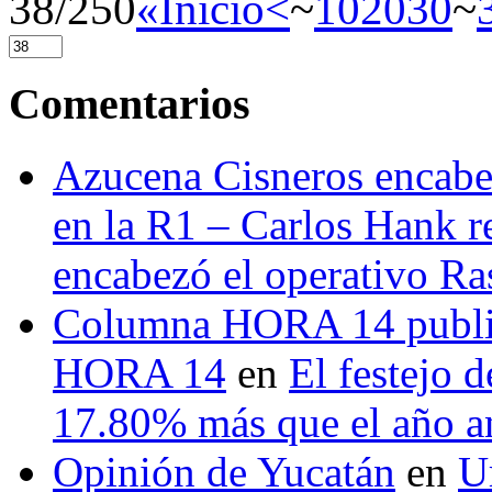
38/250
«Inicio
<
~
10
20
30
~
Comentarios
Azucena Cisneros encabez
en la R1 – Carlos Hank r
encabezó el operativo Ras
Columna HORA 14 public
HORA 14
en
El festejo 
17.80% más que el año 
Opinión de Yucatán
en
U