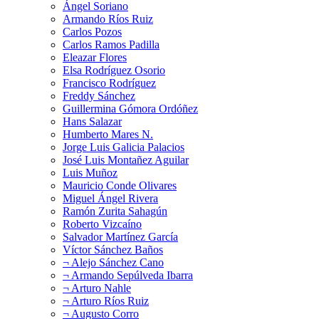
Ángel Soriano
Armando Ríos Ruiz
Carlos Pozos
Carlos Ramos Padilla
Eleazar Flores
Elsa Rodríguez Osorio
Francisco Rodríguez
Freddy Sánchez
Guillermina Gómora Ordóñez
Hans Salazar
Humberto Mares N.
Jorge Luis Galicia Palacios
José Luis Montañez Aguilar
Luis Muñoz
Mauricio Conde Olivares
Miguel Ángel Rivera
Ramón Zurita Sahagún
Roberto Vizcaíno
Salvador Martínez García
Víctor Sánchez Baños
¬ Alejo Sánchez Cano
¬ Armando Sepúlveda Ibarra
¬ Arturo Nahle
¬ Arturo Ríos Ruiz
¬ Augusto Corro