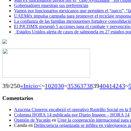
Más ex funcionarios presos por el “caso Ayotzinapa”; los culpab
Gobernadores muestran sus preferencias
Vamos por funcionarios mexicanos que permiten el “narco”, “
UAEMéx impulsa campaña para promover el reciclaje responsab
La confianza de las familias mexiquenses fortalece consolida
El PJCDMX presentó 5 acciones para el combate y prevención d
Estados Unidos alerta de casos de salmonela en 27 estados po
39/250
«Inicio
<
~
10
20
30
~
35
36
37
38
39
40
41
42
43
~
Comentarios
Azucena Cisneros encabezó el operativo Rastrillo Social en la
Columna HORA 14 publicada por Diario Imagen – HORA 14
Opinión de Yucatán
en
Urge la cooperación internacional para p
Camila
en
Delincuencia organizada se infiltra en videojuegos p