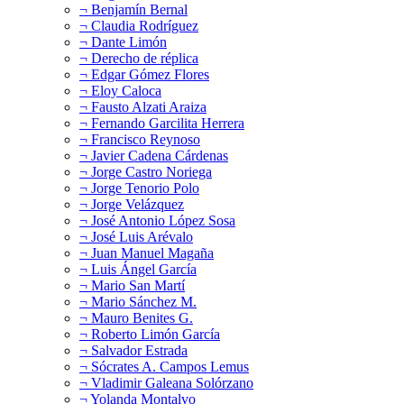
¬ Benjamín Bernal
¬ Claudia Rodríguez
¬ Dante Limón
¬ Derecho de réplica
¬ Edgar Gómez Flores
¬ Eloy Caloca
¬ Fausto Alzati Araiza
¬ Fernando Garcilita Herrera
¬ Francisco Reynoso
¬ Javier Cadena Cárdenas
¬ Jorge Castro Noriega
¬ Jorge Tenorio Polo
¬ Jorge Velázquez
¬ José Antonio López Sosa
¬ José Luis Arévalo
¬ Juan Manuel Magaña
¬ Luis Ángel García
¬ Mario San Martí
¬ Mario Sánchez M.
¬ Mauro Benites G.
¬ Roberto Limón García
¬ Salvador Estrada
¬ Sócrates A. Campos Lemus
¬ Vladimir Galeana Solórzano
¬ Yolanda Montalvo