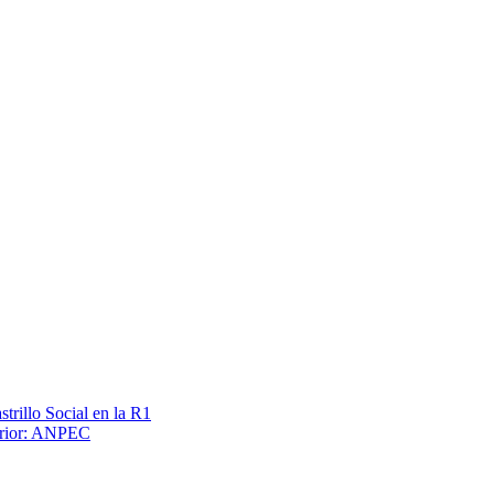
trillo Social en la R1
terior: ANPEC