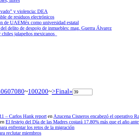
les, libres
lavado” y violencia: DEA
le de residuos electrónicos
ción de UAEMéx como universidad estatal
el delito de despojo de inmuebles: mag. Guerra Álvarez
r chiles jalapeños mexicanos
50
60
70
80
~
100
200
~
>
Final»
 R1 – Carlos Hank report
en
Azucena Cisneros encabezó el operativo Ras
en
El festejo del Día de las Madres costará 17.80% más que el año an
ara enfrentar los retos de la migración
ara reclutar miembros