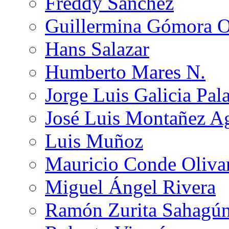
Freddy Sánchez
Guillermina Gómora 
Hans Salazar
Humberto Mares N.
Jorge Luis Galicia Pal
José Luis Montañez Ag
Luis Muñoz
Mauricio Conde Oliva
Miguel Ángel Rivera
Ramón Zurita Sahagú