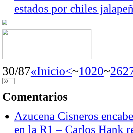
estados por chiles jala
30/87
«Inicio
<
~
10
20
~
26
2
Comentarios
Azucena Cisneros encabez
en la R1 – Carlos Hank r