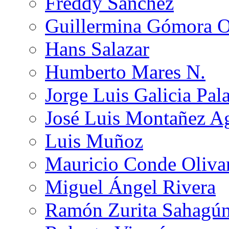
Freddy Sánchez
Guillermina Gómora 
Hans Salazar
Humberto Mares N.
Jorge Luis Galicia Pal
José Luis Montañez Ag
Luis Muñoz
Mauricio Conde Oliva
Miguel Ángel Rivera
Ramón Zurita Sahagú