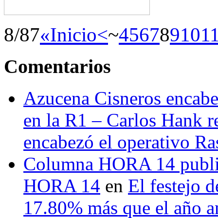
8/87
«Inicio
<
~
4
5
6
7
8
9
10
1
Comentarios
Azucena Cisneros encabez
en la R1 – Carlos Hank r
encabezó el operativo Ras
Columna HORA 14 public
HORA 14
en
El festejo 
17.80% más que el año 