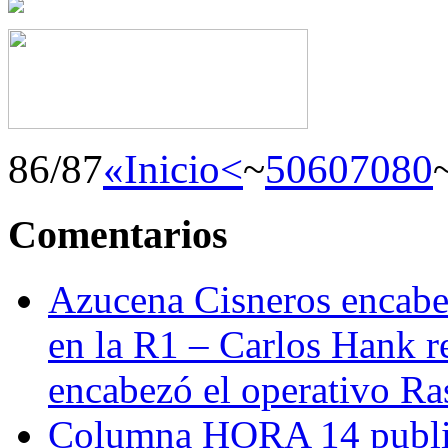
86/87
«Inicio
<
~
50
60
70
80
Comentarios
Azucena Cisneros encabez
en la R1 – Carlos Hank r
encabezó el operativo Ras
Columna HORA 14 public