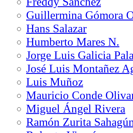
Freddy Sánchez
Guillermina Gómora 
Hans Salazar
Humberto Mares N.
Jorge Luis Galicia Pal
José Luis Montañez Ag
Luis Muñoz
Mauricio Conde Oliva
Miguel Ángel Rivera
Ramón Zurita Sahagú