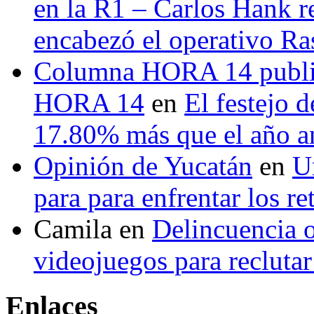
en la R1 – Carlos Hank r
encabezó el operativo Ras
Columna HORA 14 public
HORA 14
en
El festejo 
17.80% más que el año 
Opinión de Yucatán
en
U
para para enfrentar los re
Camila
en
Delincuencia o
videojuegos para recluta
Enlaces