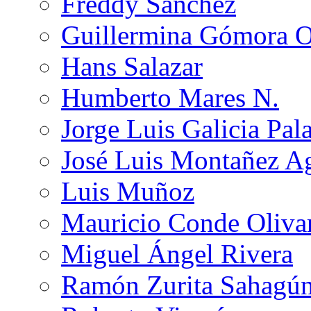
Freddy Sánchez
Guillermina Gómora 
Hans Salazar
Humberto Mares N.
Jorge Luis Galicia Pal
José Luis Montañez Ag
Luis Muñoz
Mauricio Conde Oliva
Miguel Ángel Rivera
Ramón Zurita Sahagú