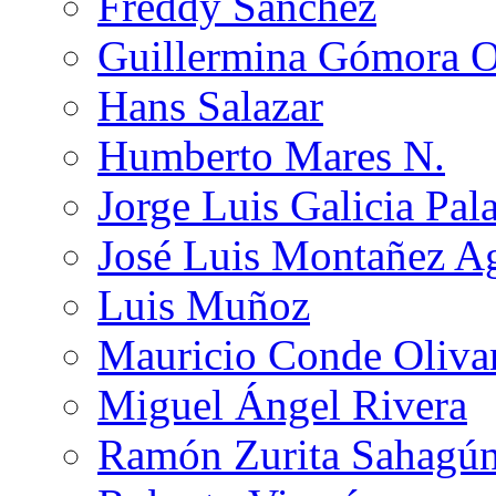
Freddy Sánchez
Guillermina Gómora 
Hans Salazar
Humberto Mares N.
Jorge Luis Galicia Pal
José Luis Montañez Ag
Luis Muñoz
Mauricio Conde Oliva
Miguel Ángel Rivera
Ramón Zurita Sahagú