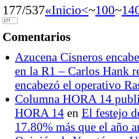
177/537
«Inicio
<
~
100
~
14
Comentarios
Azucena Cisneros encabez
en la R1 – Carlos Hank r
encabezó el operativo Ras
Columna HORA 14 public
HORA 14
en
El festejo 
17.80% más que el año 