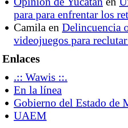
Opinión de Yucatán
en
U
para para enfrentar los re
Camila
en
Delincuencia o
videojuegos para recluta
Enlaces
.:: Wawis ::.
En la línea
Gobierno del Estado de 
UAEM