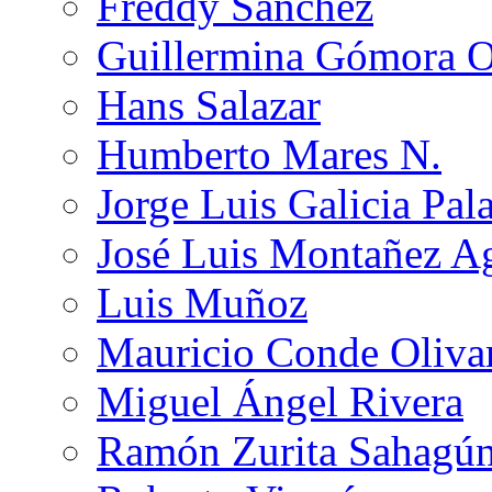
Freddy Sánchez
Guillermina Gómora 
Hans Salazar
Humberto Mares N.
Jorge Luis Galicia Pal
José Luis Montañez Ag
Luis Muñoz
Mauricio Conde Oliva
Miguel Ángel Rivera
Ramón Zurita Sahagú