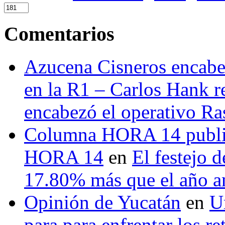
Comentarios
Azucena Cisneros encabez
en la R1 – Carlos Hank r
encabezó el operativo Ras
Columna HORA 14 public
HORA 14
en
El festejo 
17.80% más que el año 
Opinión de Yucatán
en
U
para para enfrentar los re