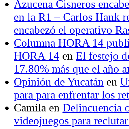
Azucena Cisneros encabez
en la R1 – Carlos Hank r
encabezó el operativo Ras
Columna HORA 14 public
HORA 14
en
El festejo 
17.80% más que el año 
Opinión de Yucatán
en
U
para para enfrentar los re
Camila
en
Delincuencia o
videojuegos para recluta