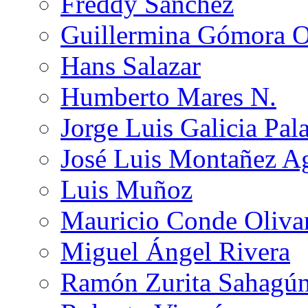
Freddy Sánchez
Guillermina Gómora 
Hans Salazar
Humberto Mares N.
Jorge Luis Galicia Pal
José Luis Montañez Ag
Luis Muñoz
Mauricio Conde Oliva
Miguel Ángel Rivera
Ramón Zurita Sahagú