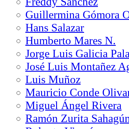
Freddy Sánchez
Guillermina Gómora 
Hans Salazar
Humberto Mares N.
Jorge Luis Galicia Pal
José Luis Montañez Ag
Luis Muñoz
Mauricio Conde Oliva
Miguel Ángel Rivera
Ramón Zurita Sahagú