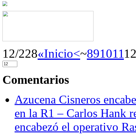
12/228
«Inicio
<
~
8
9
10
11
1
Comentarios
Azucena Cisneros encabez
en la R1 – Carlos Hank r
encabezó el operativo Ras