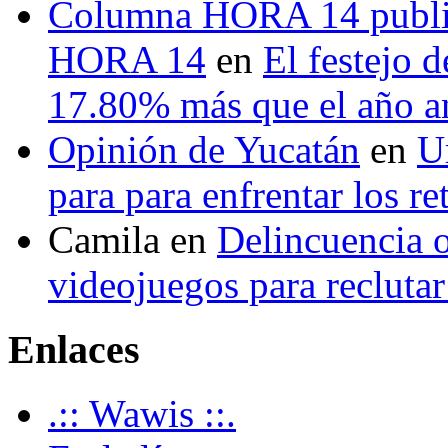
Columna HORA 14 public
HORA 14
en
El festejo 
17.80% más que el año 
Opinión de Yucatán
en
U
para para enfrentar los re
Camila
en
Delincuencia o
videojuegos para recluta
Enlaces
.:: Wawis ::.