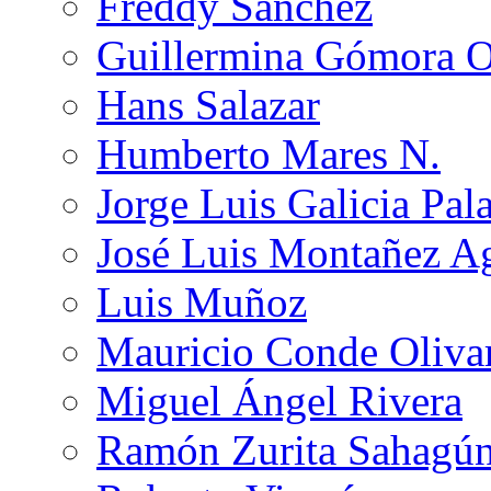
Freddy Sánchez
Guillermina Gómora 
Hans Salazar
Humberto Mares N.
Jorge Luis Galicia Pal
José Luis Montañez Ag
Luis Muñoz
Mauricio Conde Oliva
Miguel Ángel Rivera
Ramón Zurita Sahagú