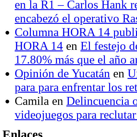
en la R1 – Carlos Hank r
encabezó el operativo Ras
Columna HORA 14 public
HORA 14
en
El festejo 
17.80% más que el año 
Opinión de Yucatán
en
U
para para enfrentar los re
Camila
en
Delincuencia o
videojuegos para recluta
Enlaces