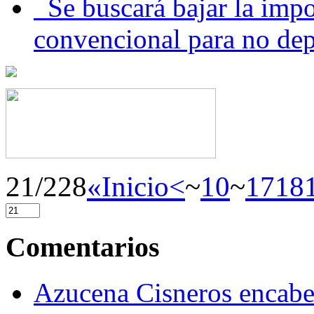
Se buscará bajar la impo
convencional para no dep
21/228
«Inicio
<
~
10
~
17
18
Comentarios
Azucena Cisneros encabez