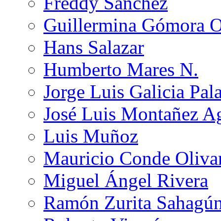
Freddy Sánchez
Guillermina Gómora 
Hans Salazar
Humberto Mares N.
Jorge Luis Galicia Pal
José Luis Montañez Ag
Luis Muñoz
Mauricio Conde Oliva
Miguel Ángel Rivera
Ramón Zurita Sahagú