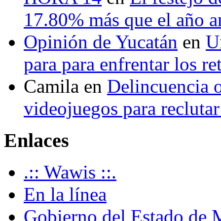
17.80% más que el año 
Opinión de Yucatán
en
U
para para enfrentar los re
Camila
en
Delincuencia o
videojuegos para recluta
Enlaces
.:: Wawis ::.
En la línea
Gobierno del Estado de 