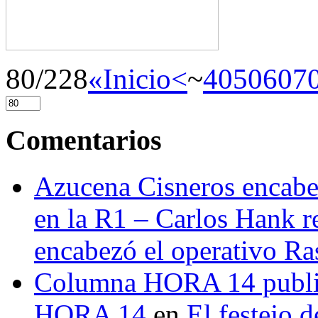
80/228
«Inicio
<
~
40
50
60
7
Comentarios
Azucena Cisneros encabez
en la R1 – Carlos Hank r
encabezó el operativo Ras
Columna HORA 14 public
HORA 14
en
El festejo 