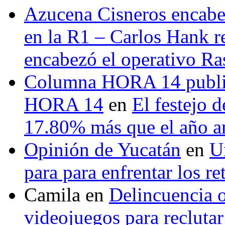
Azucena Cisneros encabez
en la R1 – Carlos Hank r
encabezó el operativo Ras
Columna HORA 14 public
HORA 14
en
El festejo 
17.80% más que el año 
Opinión de Yucatán
en
U
para para enfrentar los re
Camila
en
Delincuencia o
videojuegos para recluta