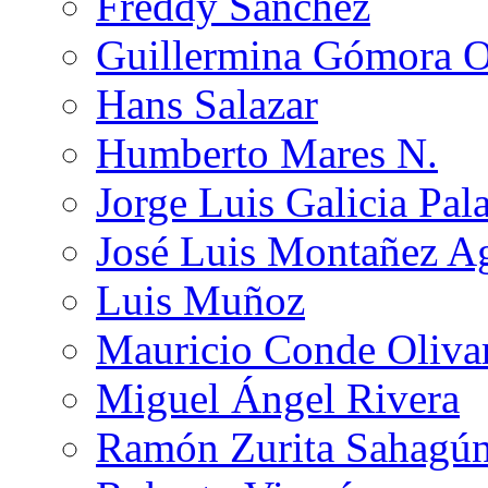
Freddy Sánchez
Guillermina Gómora 
Hans Salazar
Humberto Mares N.
Jorge Luis Galicia Pal
José Luis Montañez Ag
Luis Muñoz
Mauricio Conde Oliva
Miguel Ángel Rivera
Ramón Zurita Sahagú