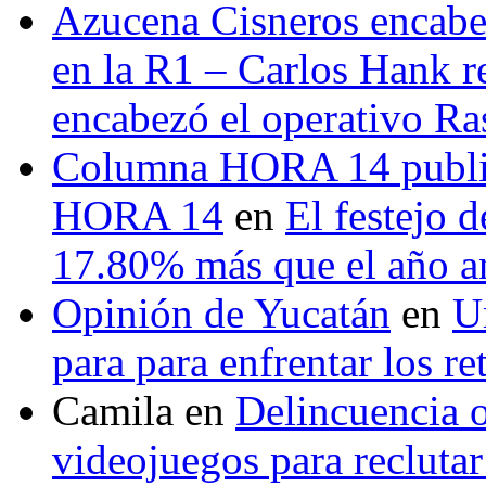
Azucena Cisneros encabez
en la R1 – Carlos Hank r
encabezó el operativo Ras
Columna HORA 14 public
HORA 14
en
El festejo 
17.80% más que el año 
Opinión de Yucatán
en
U
para para enfrentar los re
Camila
en
Delincuencia o
videojuegos para recluta