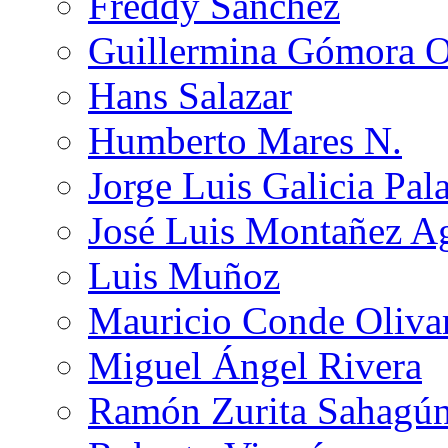
Freddy Sánchez
Guillermina Gómora 
Hans Salazar
Humberto Mares N.
Jorge Luis Galicia Pal
José Luis Montañez Ag
Luis Muñoz
Mauricio Conde Oliva
Miguel Ángel Rivera
Ramón Zurita Sahagú