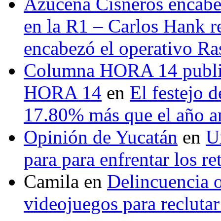
Azucena Cisneros encabez
en la R1 – Carlos Hank r
encabezó el operativo Ras
Columna HORA 14 public
HORA 14
en
El festejo 
17.80% más que el año 
Opinión de Yucatán
en
U
para para enfrentar los re
Camila
en
Delincuencia o
videojuegos para recluta