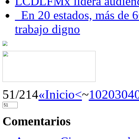
LCDLFMx lidera audienc
En 20 estados, más de 6
trabajo digno
51/214
«Inicio
<
~
10
20
30
4
Comentarios