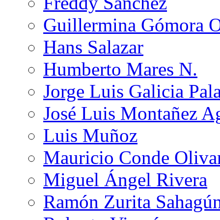
Freddy Sánchez
Guillermina Gómora 
Hans Salazar
Humberto Mares N.
Jorge Luis Galicia Pal
José Luis Montañez Ag
Luis Muñoz
Mauricio Conde Oliva
Miguel Ángel Rivera
Ramón Zurita Sahagú