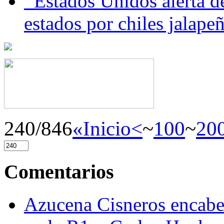
Estados Unidos alerta de
estados por chiles jala
240/846
«Inicio
<
~
100
~
20
Comentarios
Azucena Cisneros encabez