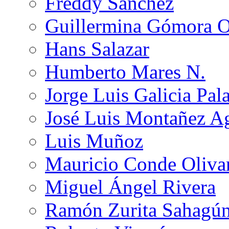
Freddy Sánchez
Guillermina Gómora 
Hans Salazar
Humberto Mares N.
Jorge Luis Galicia Pal
José Luis Montañez Ag
Luis Muñoz
Mauricio Conde Oliva
Miguel Ángel Rivera
Ramón Zurita Sahagú