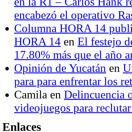
en la R1 – Carlos Hank r
encabezó el operativo Ras
Columna HORA 14 public
HORA 14
en
El festejo 
17.80% más que el año 
Opinión de Yucatán
en
U
para para enfrentar los re
Camila
en
Delincuencia o
videojuegos para recluta
Enlaces