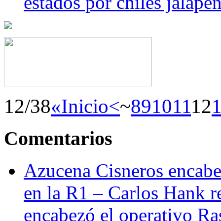
estados por chiles jala
12/38
«Inicio
<
~
8
9
10
11
12
Comentarios
Azucena Cisneros encabez
en la R1 – Carlos Hank r
encabezó el operativo Ras