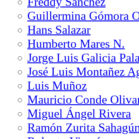
Freddy Sánchez
Guillermina Gómora 
Hans Salazar
Humberto Mares N.
Jorge Luis Galicia Pal
José Luis Montañez Ag
Luis Muñoz
Mauricio Conde Oliva
Miguel Ángel Rivera
Ramón Zurita Sahagú