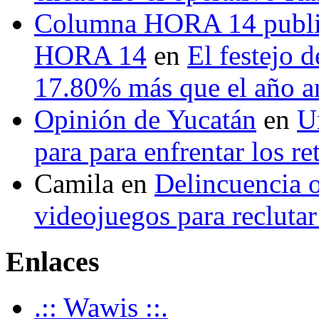
Columna HORA 14 public
HORA 14
en
El festejo 
17.80% más que el año 
Opinión de Yucatán
en
U
para para enfrentar los re
Camila
en
Delincuencia o
videojuegos para recluta
Enlaces
.:: Wawis ::.