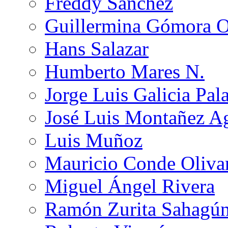
Freddy Sánchez
Guillermina Gómora 
Hans Salazar
Humberto Mares N.
Jorge Luis Galicia Pal
José Luis Montañez Ag
Luis Muñoz
Mauricio Conde Oliva
Miguel Ángel Rivera
Ramón Zurita Sahagú