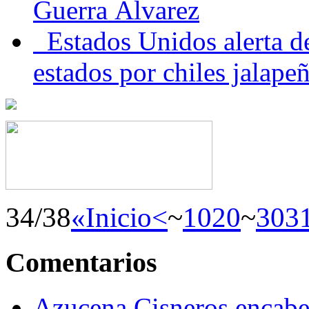
Guerra Álvarez
Estados Unidos alerta de
estados por chiles jala
34/38
«Inicio
<
~
10
20
~
30
3
Comentarios
Azucena Cisneros encabez