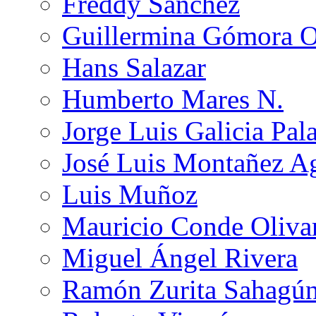
Freddy Sánchez
Guillermina Gómora 
Hans Salazar
Humberto Mares N.
Jorge Luis Galicia Pal
José Luis Montañez Ag
Luis Muñoz
Mauricio Conde Oliva
Miguel Ángel Rivera
Ramón Zurita Sahagú