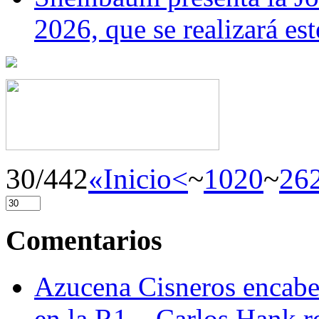
2026, que se realizará e
30/442
«Inicio
<
~
10
20
~
26
Comentarios
Azucena Cisneros encabez
en la R1 – Carlos Hank r