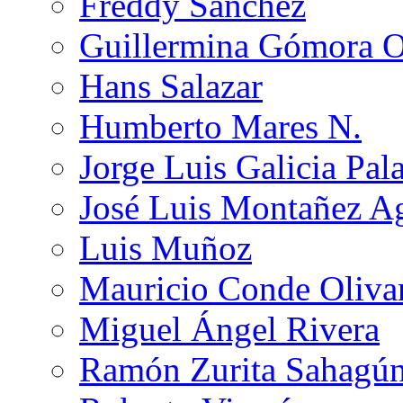
Freddy Sánchez
Guillermina Gómora 
Hans Salazar
Humberto Mares N.
Jorge Luis Galicia Pal
José Luis Montañez Ag
Luis Muñoz
Mauricio Conde Oliva
Miguel Ángel Rivera
Ramón Zurita Sahagú