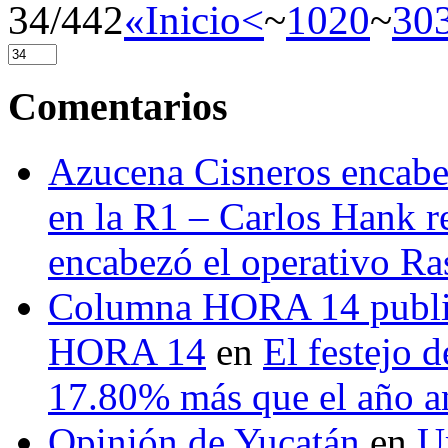
34/442
«Inicio
<
~
10
20
~
30
Comentarios
Azucena Cisneros encabez
en la R1 – Carlos Hank r
encabezó el operativo Ras
Columna HORA 14 public
HORA 14
en
El festejo 
17.80% más que el año 
Opinión de Yucatán
en
U