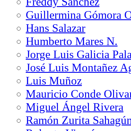
Freddy Sánchez
Guillermina Gómora 
Hans Salazar
Humberto Mares N.
Jorge Luis Galicia Pal
José Luis Montañez Ag
Luis Muñoz
Mauricio Conde Oliva
Miguel Ángel Rivera
Ramón Zurita Sahagú