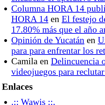
Columna HORA 14 public
HORA 14
en
El festejo 
17.80% más que el año 
Opinión de Yucatán
en
U
para para enfrentar los re
Camila
en
Delincuencia o
videojuegos para recluta
Enlaces
.:: Wawis ::.