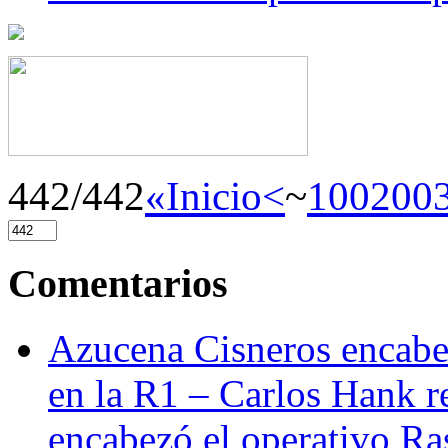
442/442
«Inicio
<
~
100
200
Comentarios
Azucena Cisneros encabez
en la R1 – Carlos Hank r
encabezó el operativo Ras