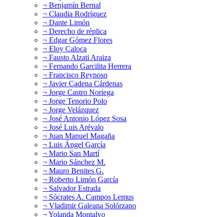
¬ Benjamín Bernal
¬ Claudia Rodríguez
¬ Dante Limón
¬ Derecho de réplica
¬ Edgar Gómez Flores
¬ Eloy Caloca
¬ Fausto Alzati Araiza
¬ Fernando Garcilita Herrera
¬ Francisco Reynoso
¬ Javier Cadena Cárdenas
¬ Jorge Castro Noriega
¬ Jorge Tenorio Polo
¬ Jorge Velázquez
¬ José Antonio López Sosa
¬ José Luis Arévalo
¬ Juan Manuel Magaña
¬ Luis Ángel García
¬ Mario San Martí
¬ Mario Sánchez M.
¬ Mauro Benites G.
¬ Roberto Limón García
¬ Salvador Estrada
¬ Sócrates A. Campos Lemus
¬ Vladimir Galeana Solórzano
¬ Yolanda Montalvo