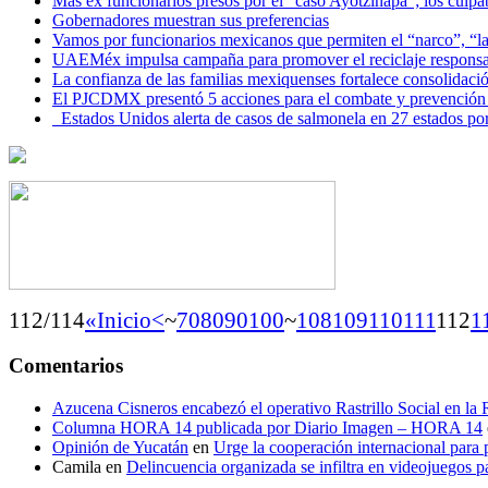
Más ex funcionarios presos por el “caso Ayotzinapa”; los culpab
Gobernadores muestran sus preferencias
Vamos por funcionarios mexicanos que permiten el “narco”, “
UAEMéx impulsa campaña para promover el reciclaje responsab
La confianza de las familias mexiquenses fortalece consolida
El PJCDMX presentó 5 acciones para el combate y prevención d
Estados Unidos alerta de casos de salmonela en 27 estados po
112/114
«Inicio
<
~
70
80
90
100
~
108
109
110
111
112
1
Comentarios
Azucena Cisneros encabezó el operativo Rastrillo Social en la
Columna HORA 14 publicada por Diario Imagen – HORA 14
Opinión de Yucatán
en
Urge la cooperación internacional para p
Camila
en
Delincuencia organizada se infiltra en videojuegos p