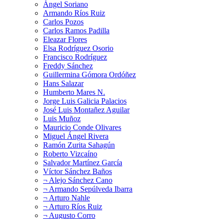
Ángel Soriano
Armando Ríos Ruiz
Carlos Pozos
Carlos Ramos Padilla
Eleazar Flores
Elsa Rodríguez Osorio
Francisco Rodríguez
Freddy Sánchez
Guillermina Gómora Ordóñez
Hans Salazar
Humberto Mares N.
Jorge Luis Galicia Palacios
José Luis Montañez Aguilar
Luis Muñoz
Mauricio Conde Olivares
Miguel Ángel Rivera
Ramón Zurita Sahagún
Roberto Vizcaíno
Salvador Martínez García
Víctor Sánchez Baños
¬ Alejo Sánchez Cano
¬ Armando Sepúlveda Ibarra
¬ Arturo Nahle
¬ Arturo Ríos Ruiz
¬ Augusto Corro