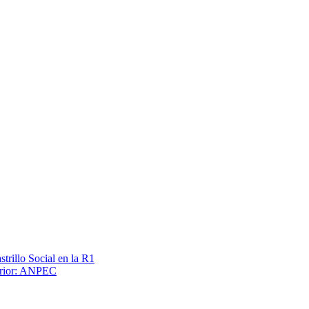
trillo Social en la R1
terior: ANPEC