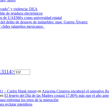
les, libres
lavado” y violencia: DEA
le de residuos electrónicos
ción de UAEMéx como universidad estatal
el delito de despojo de inmuebles: mag. Guerra Álvarez
r chiles jalapeños mexicanos
13
114
>
 R1 – Carlos Hank report
en
Azucena Cisneros encabezó el operativo Ras
en
El festejo del Día de las Madres costará 17.80% más que el año an
ara enfrentar los retos de la migración
ara reclutar miembros