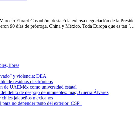
elo Ebrard Casaubón, destacó la exitosa negociación de la Presiden
ron 90 días de prórroga. China y México. Toda Europa que es tan […
les, libres
lavado” y violencia: DEA
le de residuos electrónicos
ción de UAEMéx como universidad estatal
el delito de despojo de inmuebles: mag. Guerra Álvarez
r chiles jalapeños mexicanos
l para no depender tanto del exterior: CSP