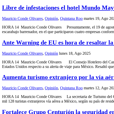
Libre de infestaciones el hotel Mundo Ma
Mauricio Conde Olivares
,
Opinión
,
Quintana Roo
martes 19, Ago 20
HORA 14 Mauricio Conde Olivares Presuntamente, el 19 de agosto de
escarabajo barrenador, en el que participaron cuatro empresas confo
Ante Warning de EU es hora de resaltar la
Mauricio Conde Olivares
,
Opinión
lunes 18, Ago 2025
HORA 14 Mauricio Conde Olivares El Consejo Hotelero del Caribe Me
Estados Unidos respecto a su alerta de viaje para México. Resaltó que
Aumenta turismo extranjero por la vía aér
Mauricio Conde Olivares
,
Opinión
,
Quintana Roo
martes 12, Ago 20
HORA 14 Mauricio Conde Olivares La secretaria de Turismo del Gobie
mil 128 turistas extranjeros vía aérea a México, según su país de resi
Fortalece Grupo Centurión la seguridad 