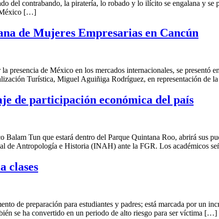
rabando, la piratería, lo robado y lo ilícito se engalana y se pres
e México […]
cana de Mujeres Empresarias en Cancún
 presencia de México en los mercados internacionales, se presentó e
nalización Turística, Miguel Aguiñiga Rodríguez, en representación de 
e de participación económica del país
lam Tun que estará dentro del Parque Quintana Roo, abrirá sus pue
onal de Antropología e Historia (INAH) ante la FGR. Los académicos se
a clases
e preparación para estudiantes y padres; está marcada por un increme
bién se ha convertido en un periodo de alto riesgo para ser víctima […]