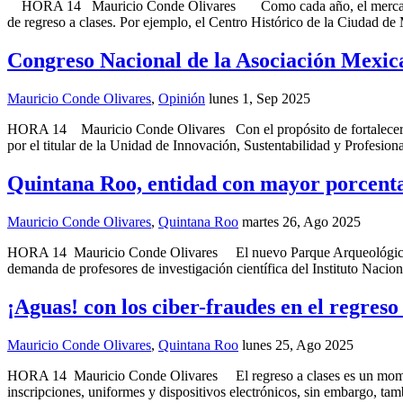
HORA 14 Mauricio Conde Olivares Como cada año, el mercado del cont
de regreso a clases. Por ejemplo, el Centro Histórico de la Ciudad d
Congreso Nacional de la Asociación Mexi
Mauricio Conde Olivares
,
Opinión
lunes 1, Sep 2025
HORA 14 Mauricio Conde Olivares Con el propósito de fortalecer la
por el titular de la Unidad de Innovación, Sustentabilidad y Profesio
Quintana Roo, entidad con mayor porcentaj
Mauricio Conde Olivares
,
Quintana Roo
martes 26, Ago 2025
HORA 14 Mauricio Conde Olivares El nuevo Parque Arqueológico Ba
demanda de profesores de investigación científica del Instituto Naci
¡Aguas! con los ciber-fraudes en el regreso 
Mauricio Conde Olivares
,
Quintana Roo
lunes 25, Ago 2025
HORA 14 Mauricio Conde Olivares El regreso a clases es un momento d
inscripciones, uniformes y dispositivos electrónicos, sin embargo, tam