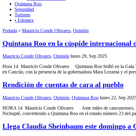
Quintana Roo
Seguridad
Turismo
• Edomex
Portada
»
Mauricio Conde Olivares
,
Opinión
Quintana Roo en la cúspide internacional de
Mauricio Conde Olivares
,
Opinión
lunes 29, Sep 2025
Hora 14 Mauricio Conde Olivares Quintana Roo brilló en la Gala Wo
en Cancún, con la presencia de la gobernadora Mara Lezama y el pr
Rendición de cuentas de cara al pueblo
Mauricio Conde Olivares
,
Opinión
,
Quintana Roo
lunes 22, Sep 202
HORA 14 Mauricio Conde Olivares Ante miles de cancunenses, la Pr
Nichupté, convirtiendo a Quintana Roo en el estado número 23 del país
Llega Claudia Sheinbaum este domingo a