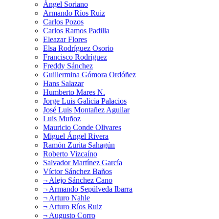
Ángel Soriano
Armando Ríos Ruiz
Carlos Pozos
Carlos Ramos Padilla
Eleazar Flores
Elsa Rodríguez Osorio
Francisco Rodríguez
Freddy Sánchez
Guillermina Gómora Ordóñez
Hans Salazar
Humberto Mares N.
Jorge Luis Galicia Palacios
José Luis Montañez Aguilar
Luis Muñoz
Mauricio Conde Olivares
Miguel Ángel Rivera
Ramón Zurita Sahagún
Roberto Vizcaíno
Salvador Martínez García
Víctor Sánchez Baños
¬ Alejo Sánchez Cano
¬ Armando Sepúlveda Ibarra
¬ Arturo Nahle
¬ Arturo Ríos Ruiz
¬ Augusto Corro