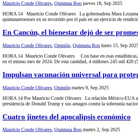
Mauricio Conde Olivares
,
Quintana Roo
jueves 18, Sep 2025
HORA 14 Mauricio Conde Olivares La gobernadora Mara Lezama Espin
quintanarroenses en su recorrido por el país en un ejercicio de rendi
En Cancún, el bienestar dejó de ser prome
Mauricio Conde Olivares
,
Opinión
,
Quintana Roo
lunes 15, Sep 202
HORA 14 Mauricio Conde Olivares Con base en esas estadísticas, las 
en el mismo mes de 2024. De esta cantidad, 4 millones 245 mil 420 (5
Impulsan vacunación universal para proteg
Mauricio Conde Olivares
,
Opinión
martes 9, Sep 2025
HORA 14 Por Mauricio Conde Olivares La relación México-EUA además
presidencia de Donald Trump y sus amagos contra la soberanía naciona
Cuatro jinetes del apocalipsis económico
Mauricio Conde Olivares
,
Quintana Roo
martes 2, Sep 2025