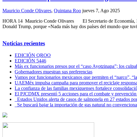
Mauricio Conde Olivares
,
Quintana Roo
jueves 7, Ago 2025
HORA 14 Mauricio Conde Olivares El Secretario de Economía, Marc
Donald Trump, porque «Nada más hay dos países del mundo que tuvie
Noticias recientes
EDICIÓN QROO
EDICIÓN 5446
Más ex funcionarios presos por el “caso Ayotzinapa”; los culpab
Gobernadores muestran sus preferencias
Vamos por funcionarios mexicanos que permiten el “narco”, “
UAEMéx impulsa campaña para promover el reciclaje responsab
La confianza de las familias mexiquenses fortalece consolida
El PJCDMX presentó 5 acciones para el combate y prevención d
Estados Unidos alerta de casos de salmonela en 27 estados po
Se buscará bajar la importación de gas natural no convenciona