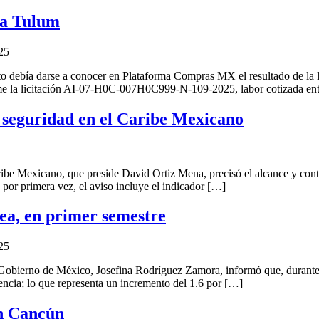
ya Tulum
25
bía darse a conocer en Plataforma Compras MX el resultado de la lic
rme la licitación AI-07-H0C-007H0C999-N-109-2025, labor cotizada entr
 seguridad en el Caribe Mexicano
xicano, que preside David Ortiz Mena, precisó el alcance y contexto
 por primera vez, el aviso incluye el indicador […]
ea, en primer semestre
25
rno de México, Josefina Rodríguez Zamora, informó que, durante el p
dencia; lo que representa un incremento del 1.6 por […]
en Cancún