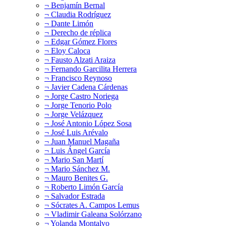
¬ Benjamín Bernal
¬ Claudia Rodríguez
¬ Dante Limón
¬ Derecho de réplica
¬ Edgar Gómez Flores
¬ Eloy Caloca
¬ Fausto Alzati Araiza
¬ Fernando Garcilita Herrera
¬ Francisco Reynoso
¬ Javier Cadena Cárdenas
¬ Jorge Castro Noriega
¬ Jorge Tenorio Polo
¬ Jorge Velázquez
¬ José Antonio López Sosa
¬ José Luis Arévalo
¬ Juan Manuel Magaña
¬ Luis Ángel García
¬ Mario San Martí
¬ Mario Sánchez M.
¬ Mauro Benites G.
¬ Roberto Limón García
¬ Salvador Estrada
¬ Sócrates A. Campos Lemus
¬ Vladimir Galeana Solórzano
¬ Yolanda Montalvo