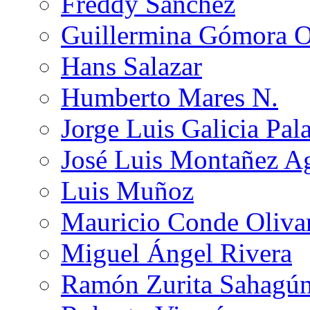
Freddy Sánchez
Guillermina Gómora 
Hans Salazar
Humberto Mares N.
Jorge Luis Galicia Pal
José Luis Montañez Ag
Luis Muñoz
Mauricio Conde Oliva
Miguel Ángel Rivera
Ramón Zurita Sahagú