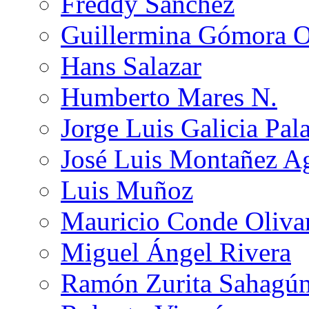
Freddy Sánchez
Guillermina Gómora 
Hans Salazar
Humberto Mares N.
Jorge Luis Galicia Pal
José Luis Montañez Ag
Luis Muñoz
Mauricio Conde Oliva
Miguel Ángel Rivera
Ramón Zurita Sahagú