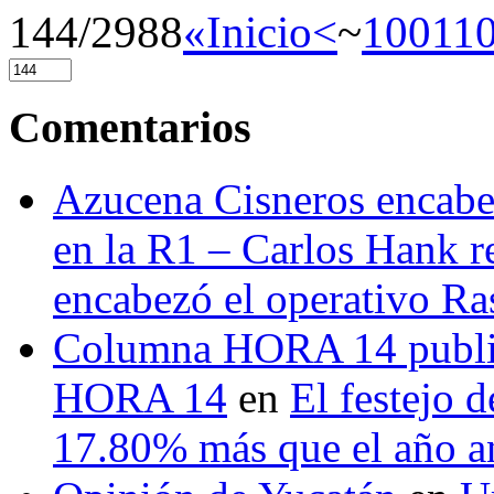
144/2988
«Inicio
<
~
100
11
Comentarios
Azucena Cisneros encabez
en la R1 – Carlos Hank r
encabezó el operativo Ras
Columna HORA 14 public
HORA 14
en
El festejo 
17.80% más que el año 