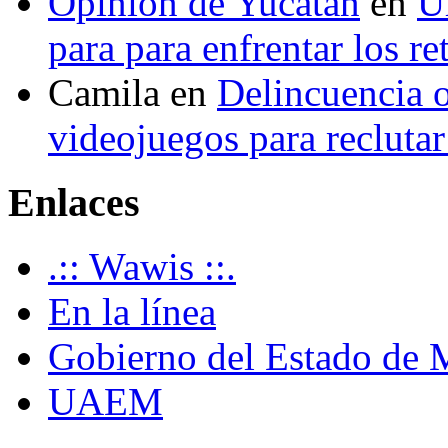
Opinión de Yucatán
en
U
para para enfrentar los re
Camila
en
Delincuencia o
videojuegos para recluta
Enlaces
.:: Wawis ::.
En la línea
Gobierno del Estado de 
UAEM