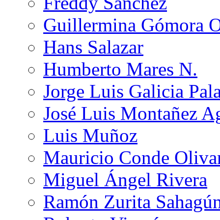
Freddy Sánchez
Guillermina Gómora 
Hans Salazar
Humberto Mares N.
Jorge Luis Galicia Pal
José Luis Montañez Ag
Luis Muñoz
Mauricio Conde Oliva
Miguel Ángel Rivera
Ramón Zurita Sahagú