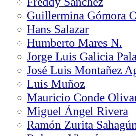
Freddy Sánchez
Guillermina Gómora 
Hans Salazar
Humberto Mares N.
Jorge Luis Galicia Pal
José Luis Montañez Ag
Luis Muñoz
Mauricio Conde Oliva
Miguel Ángel Rivera
Ramón Zurita Sahagú