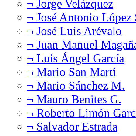
¬ Jorge Velázquez
¬ José Antonio López
¬ José Luis Arévalo
¬ Juan Manuel Magañ
¬ Luis Ángel García
¬ Mario San Martí
¬ Mario Sánchez M.
¬ Mauro Benites G.
¬ Roberto Limón Garc
¬ Salvador Estrada