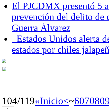
El PJCDMX presentó 5 ac
prevención del delito de
Guerra Álvarez
Estados Unidos alerta de
estados por chiles jala
104/119
«Inicio
<
~
60
70
80