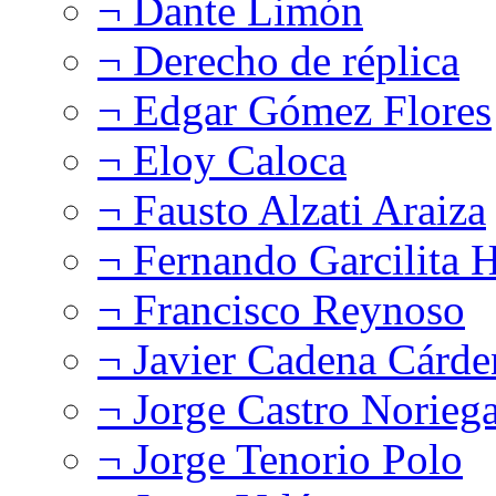
¬ Dante Limón
¬ Derecho de réplica
¬ Edgar Gómez Flores
¬ Eloy Caloca
¬ Fausto Alzati Araiza
¬ Fernando Garcilita H
¬ Francisco Reynoso
¬ Javier Cadena Cárde
¬ Jorge Castro Norieg
¬ Jorge Tenorio Polo