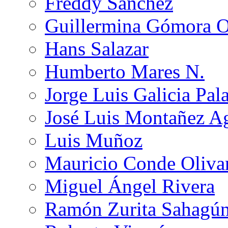
Freddy Sánchez
Guillermina Gómora 
Hans Salazar
Humberto Mares N.
Jorge Luis Galicia Pal
José Luis Montañez Ag
Luis Muñoz
Mauricio Conde Oliva
Miguel Ángel Rivera
Ramón Zurita Sahagú