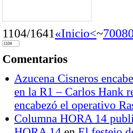
1104/1641
«Inicio
<
~
700
8
Comentarios
Azucena Cisneros encabez
en la R1 – Carlos Hank r
encabezó el operativo Ras
Columna HORA 14 public
HORA 14
en
El festejo 