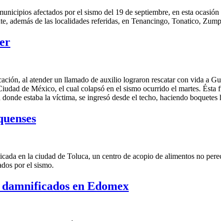
nicipios afectados por el sismo del 19 de septiembre, en esta ocasión 
ente, además de las localidades referidas, en Tenancingo, Tonatico, Z
jer
ción, al atender un llamado de auxilio lograron rescatar con vida a Gu
 Ciudad de México, el cual colapsó en el sismo ocurrido el martes. Ésta 
 donde estaba la víctima, se ingresó desde el techo, haciendo boquetes h
quenses
bicada en la ciudad de Toluca, un centro de acopio de alimentos no pere
dos por el sismo.
e damnificados en Edomex