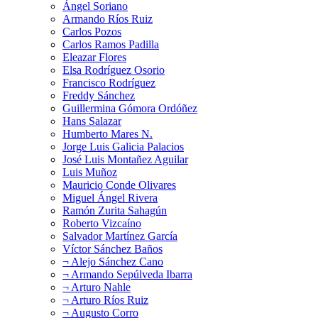
Ángel Soriano
Armando Ríos Ruiz
Carlos Pozos
Carlos Ramos Padilla
Eleazar Flores
Elsa Rodríguez Osorio
Francisco Rodríguez
Freddy Sánchez
Guillermina Gómora Ordóñez
Hans Salazar
Humberto Mares N.
Jorge Luis Galicia Palacios
José Luis Montañez Aguilar
Luis Muñoz
Mauricio Conde Olivares
Miguel Ángel Rivera
Ramón Zurita Sahagún
Roberto Vizcaíno
Salvador Martínez García
Víctor Sánchez Baños
¬ Alejo Sánchez Cano
¬ Armando Sepúlveda Ibarra
¬ Arturo Nahle
¬ Arturo Ríos Ruiz
¬ Augusto Corro