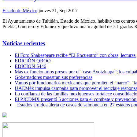
Estado de México
jueves 21, Sep 2017
El Ayuntamiento de Tultitlán, Estado de México, habilitó tres centros
Puebla, Guerrero y Edomex y que tuvo una magnitud de 7.1 grados Ri
Noticias recientes
El Foro Shakespeare recibe “El Encuentro” con obras, lecturas
EDICIÓN QROO
EDICIÓN 5446
Más ex funcionarios presos por el “caso Ayotzinapa”; los culpab
Gobernadores muestran sus preferencias
Vamos por funcionarios mexicanos que permiten el “narco”, “
UAEMéx impulsa campaña para promover el reciclaje responsab
La confianza de las familias mexiquenses fortalece consolida
El PJCDMX presentó 5 acciones para el combate y prevención d
Estados Unidos alerta de casos de salmonela en 27 estados po