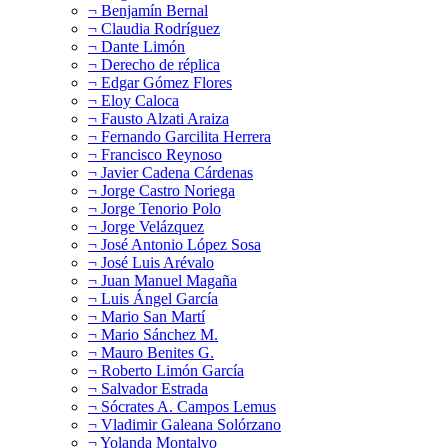
¬ Benjamín Bernal
¬ Claudia Rodríguez
¬ Dante Limón
¬ Derecho de réplica
¬ Edgar Gómez Flores
¬ Eloy Caloca
¬ Fausto Alzati Araiza
¬ Fernando Garcilita Herrera
¬ Francisco Reynoso
¬ Javier Cadena Cárdenas
¬ Jorge Castro Noriega
¬ Jorge Tenorio Polo
¬ Jorge Velázquez
¬ José Antonio López Sosa
¬ José Luis Arévalo
¬ Juan Manuel Magaña
¬ Luis Ángel García
¬ Mario San Martí
¬ Mario Sánchez M.
¬ Mauro Benites G.
¬ Roberto Limón García
¬ Salvador Estrada
¬ Sócrates A. Campos Lemus
¬ Vladimir Galeana Solórzano
¬ Yolanda Montalvo