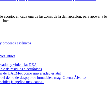
 de acopio, en cada una de las zonas de la demarcación, para apoyar a 
chter.
 y procesos escénicos
les, libres
lavado” y violencia: DEA
le de residuos electrónicos
ción de UAEMéx como universidad estatal
el delito de despojo de inmuebles: mag. Guerra Álvarez
r chiles jalapeños mexicanos